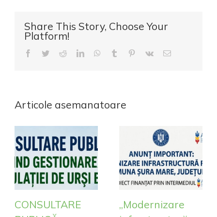
Share This Story, Choose Your
Platform!
Facebook
Twitter
Reddit
LinkedIn
WhatsApp
Tumblr
Pinterest
Vk
E-
mail:
Articole asemanatoare
CONSULTARE
„Modernizare