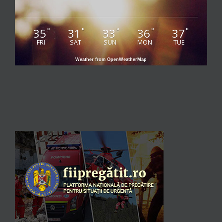
35
31
33
36
37
°
°
°
°
°
FRI
SAT
SUN
MON
TUE
Weather from OpenWeatherMap