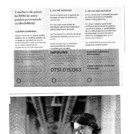
pentru
persoanele
cu
dizabilitati