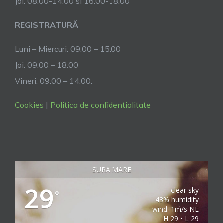
Joi: 08.00-14.00 si 16.00-18.00
REGISTRATURĂ
Luni – Miercuri: 09:00 – 15:00
Joi: 09:00 – 18:00
Vineri: 09:00 – 14:00.
Cookies
|
Politica de confidentialitate
SURA MARE
29
clear sky
°
43% humidity
wind: 1m/s NE
H 29 • L 29