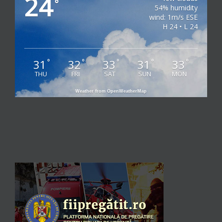
24
°
54% humidity
wind: 1m/s ESE
H 24 • L 24
31
32
33
31
33
°
°
°
°
°
THU
FRI
SAT
SUN
MON
Weather from OpenWeatherMap