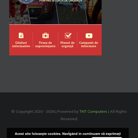
© Copyright 2020 -
2026 | Powered by
TNT Computers
| All Rights
Reserved
Facebook
Acest site foloseşte cookies. Navigând în continuare vă exprimaţi