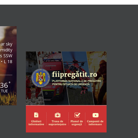
ear sky
midity
/s SSW
 • L 18
36
°
TUE