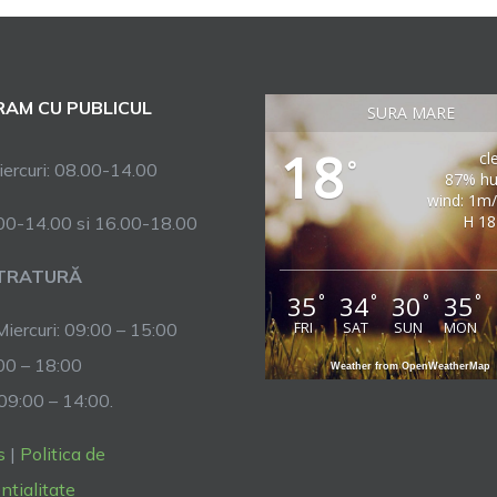
AM CU PUBLICUL
SURA MARE
18
cl
°
ercuri: 08.00-14.00
87% hu
wind: 1m
H 18
.00-14.00 si 16.00-18.00
TRATURĂ
35
34
30
35
°
°
°
°
FRI
SAT
SUN
MON
Miercuri: 09:00 – 15:00
:00 – 18:00
Weather from OpenWeatherMap
 09:00 – 14:00.
s
|
Politica de
ntialitate