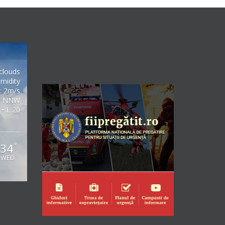
clouds
midity
: 2m/s
NNW
 • L 20
34
°
WED