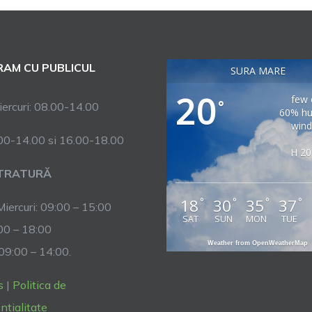
AM CU PUBLICUL
SURA MARE
20
few 
°
ercuri: 08.00-14.00
60% hu
wind
.00-14.00 si 16.00-18.00
H 20
TRATURĂ
18
30
35
37
°
°
°
°
Miercuri: 09:00 – 15:00
SAT
SUN
MON
TUE
:00 – 18:00
Weather from OpenWeatherMap
 09:00 – 14:00.
s
|
Politica de
ntialitate