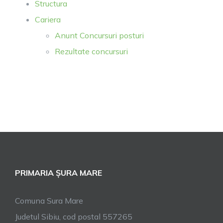
Structura
Cariera
Anunt Concursuri posturi
Rezultate concursuri
PRIMARIA ȘURA MARE
Comuna Sura Mare
Judetul Sibiu, cod postal 557265