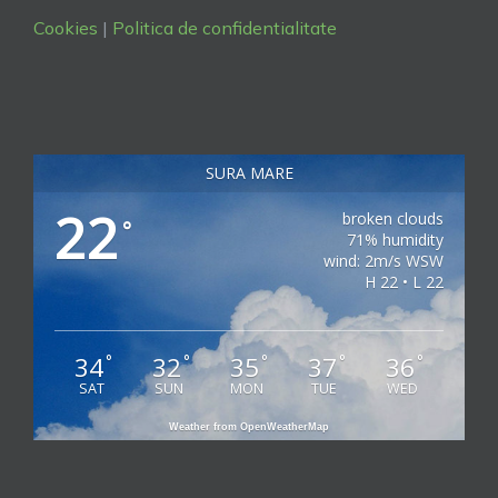
Cookies
|
Politica de confidentialitate
SURA MARE
22
broken clouds
°
71% humidity
wind: 2m/s WSW
H 22 • L 22
34
32
35
37
36
°
°
°
°
°
SAT
SUN
MON
TUE
WED
Weather from OpenWeatherMap