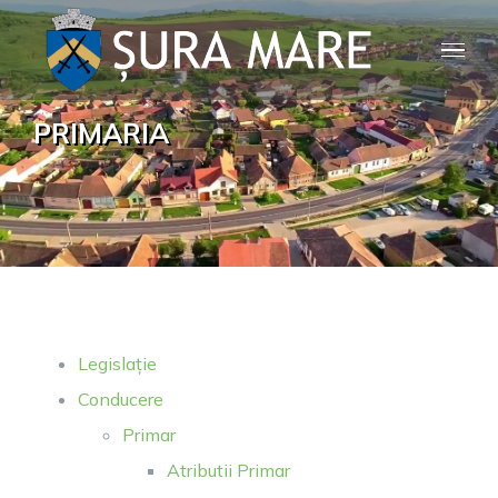
Skip
to
content
PRIMARIA
Legislație
Conducere
Primar
Atributii Primar