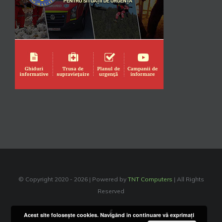
© Copyright 2020 -
2026 | Powered by
TNT Computers
| All Rights
Reserved
Facebook
Acest site foloseşte cookies. Navigând în continuare vă exprimaţi