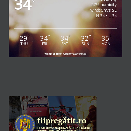
34
°
27% humidity
wind: 5m/s SE
H 34 • L 34
29
34
34
32
35
°
°
°
°
°
THU
FRI
SAT
SUN
MON
Weather from OpenWeatherMap