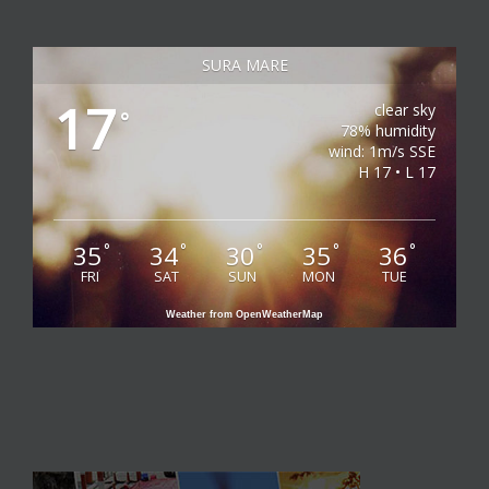
SURA MARE
17
clear sky
°
78% humidity
wind: 1m/s SSE
H 17 • L 17
35
34
30
35
36
°
°
°
°
°
FRI
SAT
SUN
MON
TUE
Weather from OpenWeatherMap