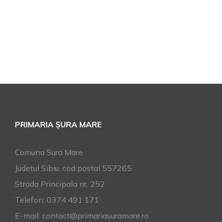
PRIMARIA ȘURA MARE
Comuna Sura Mare
Judetul Sibiu, cod postal 557265
Strada Principala nr. 252
Telefon: 0374.491.171
E-mail: contact@primariasuramare.ro