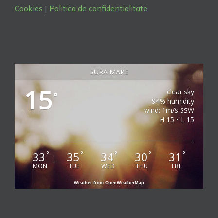
Cookies
|
Politica de confidentialitate
SURA MARE
15
clear sky
°
94% humidity
wind: 1m/s SSW
H 15 • L 15
33
35
34
30
31
°
°
°
°
°
MON
TUE
WED
THU
FRI
Weather from OpenWeatherMap