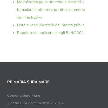
Modalitatea de contestare a deciziei si
formularele aferente pentru reclamatie
administrativa
Lista cu documentele de interes public
Rapoarte de aplicare a legii 544/2001
PRIMARIA ȘURA MARE
Comuna Sura Mare
Judetul Sibiu, cod postal 557265