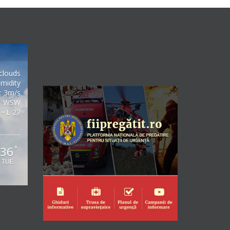
clouds
midity
: 3m/s
WSW
 • L 27
36
°
TUE