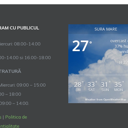
AM CU PUBLICUL
SURA MARE
27
overcast 
°
ercuri: 08.00-14.00
37% hu
wind
.00-14.00 si 16.00-18.00
H 27
TRATURĂ
28
33
31
35
°
°
°
°
Miercuri: 09:00 – 15:00
FRI
SAT
SUN
MON
:00 – 18:00
Weather from OpenWeatherMap
 09:00 – 14:00.
s
|
Politica de
ntialitate