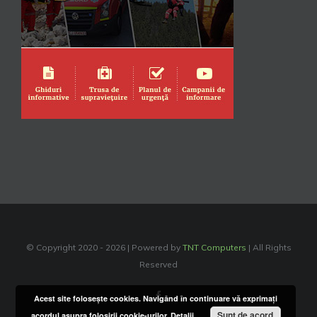
© Copyright 2020 -
2026 | Powered by
TNT Computers
| All Rights
Reserved
Facebook
Acest site foloseşte cookies. Navigând în continuare vă exprimaţi
Sunt de acord
acordul asupra folosirii cookie-urilor.
Detalii