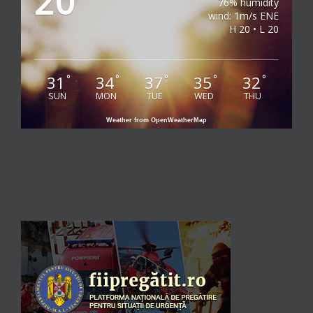
20
76% humidity
wind: 1m/s ENE
H 20 • L 20
31
34
37
35
32
°
°
°
°
°
SUN
MON
TUE
WED
THU
Weather from OpenWeatherMap