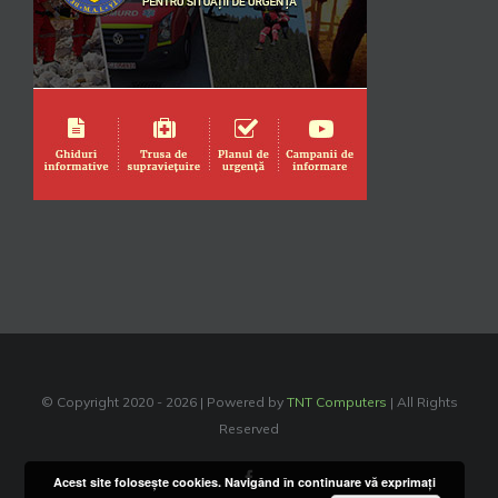
© Copyright 2020 -
2026 | Powered by
TNT Computers
| All Rights
Reserved
Facebook
Acest site foloseşte cookies. Navigând în continuare vă exprimaţi