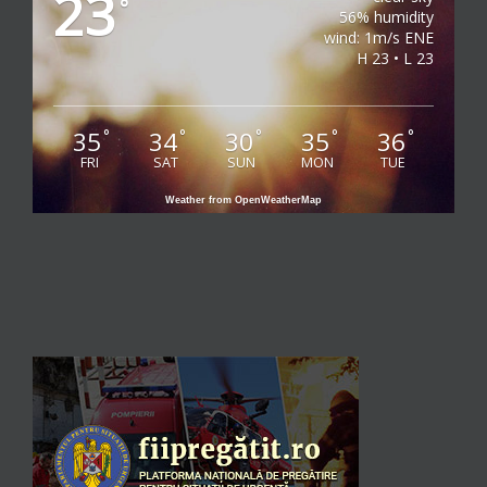
23
°
56% humidity
wind: 1m/s ENE
H 23 • L 23
35
34
30
35
36
°
°
°
°
°
FRI
SAT
SUN
MON
TUE
Weather from OpenWeatherMap