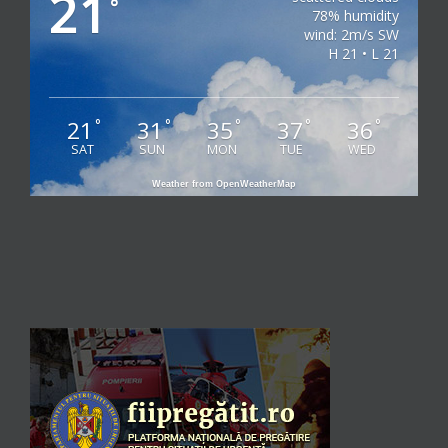
21
°
78% humidity
wind: 2m/s SW
H 21 • L 21
21
31
35
37
36
°
°
°
°
°
SAT
SUN
MON
TUE
WED
Weather from OpenWeatherMap