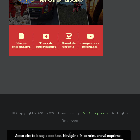
© Copyright 2020 -
2026 | Powered by
TNT Computers
| All Rights
Reserved
Facebook
Acest site foloseşte cookies. Navigând în continuare vă exprimaţi