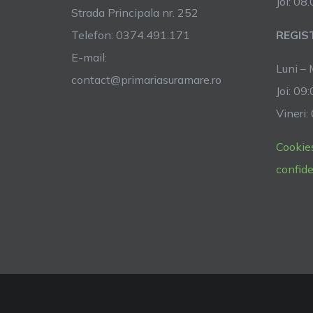
Joi: 08
Strada Principala nr. 252
Telefon: 0374.491.171
REGIS
E-mail:
Luni – 
contact@primariasuramare.ro
Joi: 09
Vineri:
Cookie
confide