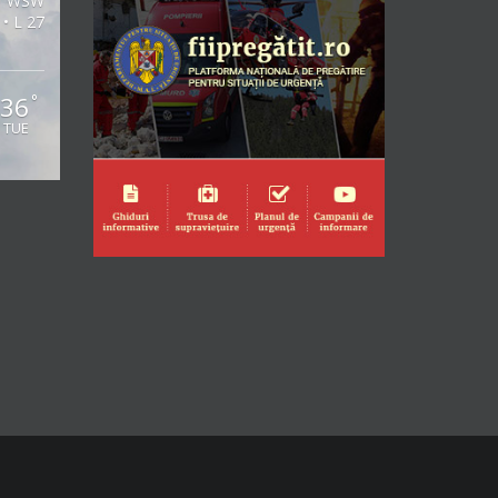
WSW
 • L 27
36
°
TUE