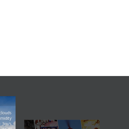
clouds
midity
: 3m/s