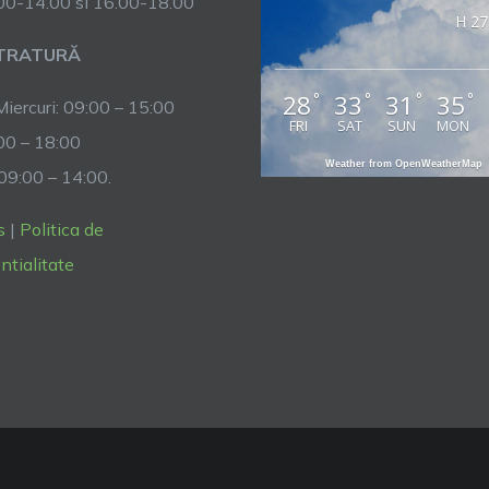
.00-14.00 si 16.00-18.00
H 27
TRATURĂ
28
33
31
35
°
°
°
°
Miercuri: 09:00 – 15:00
FRI
SAT
SUN
MON
:00 – 18:00
Weather from OpenWeatherMap
 09:00 – 14:00.
s
|
Politica de
ntialitate