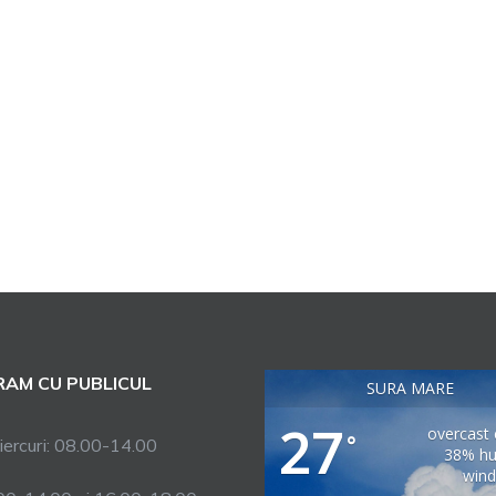
AM CU PUBLICUL
SURA MARE
27
overcast 
°
ercuri: 08.00-14.00
38% hu
wind