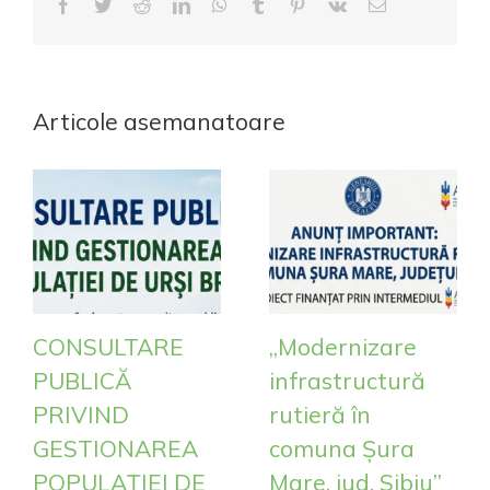
Facebook
Twitter
Reddit
LinkedIn
WhatsApp
Tumblr
Pinterest
Vk
E-
mail:
Articole asemanatoare
CONSULTARE
„Modernizare
PUBLICĂ
infrastructură
PRIVIND
rutieră în
GESTIONAREA
comuna Șura
POPULAȚIEI DE
Mare. jud. Sibiu”