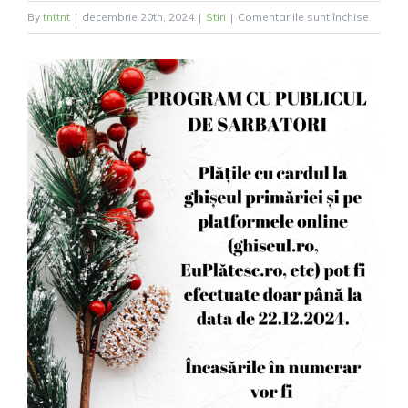
pentru
By
tnttnt
|
decembrie 20th, 2024
|
Stiri
|
Comentariile sunt închise
PROG
CU
PUBLI
DE
SĂRBĂ