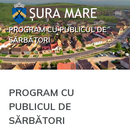
Skip
to
content
PROGRAM CU PUBLICUL DE
SĂRBĂTORI
PROGRAM CU
PUBLICUL DE
SĂRBĂTORI