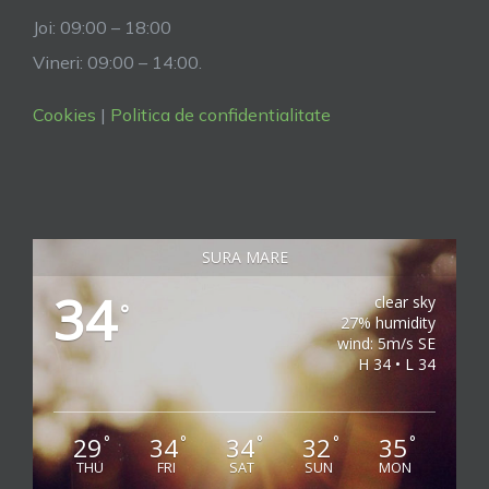
Joi: 09:00 – 18:00
Vineri: 09:00 – 14:00.
Cookies
|
Politica de confidentialitate
SURA MARE
34
clear sky
°
27% humidity
wind: 5m/s SE
H 34 • L 34
29
34
34
32
35
°
°
°
°
°
THU
FRI
SAT
SUN
MON