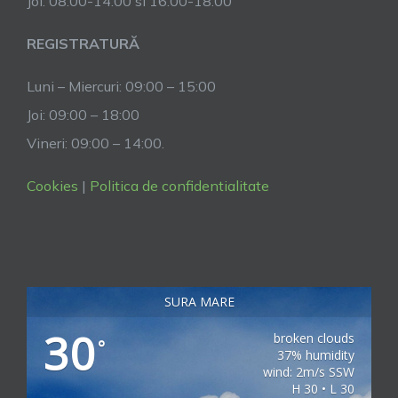
Joi: 08.00-14.00 si 16.00-18.00
REGISTRATURĂ
Luni – Miercuri: 09:00 – 15:00
Joi: 09:00 – 18:00
Vineri: 09:00 – 14:00.
Cookies
|
Politica de confidentialitate
SURA MARE
30
broken clouds
°
37% humidity
wind: 2m/s SSW
H 30 • L 30