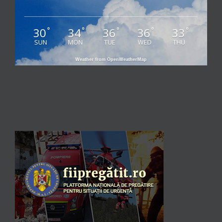
30
34
36
36
33
°
°
°
°
°
SUN
MON
TUE
WED
THU
Weather from OpenWeatherMap