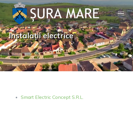
Skip
to
content
Instalații electrice
Smart Electric Concept S.R.L.