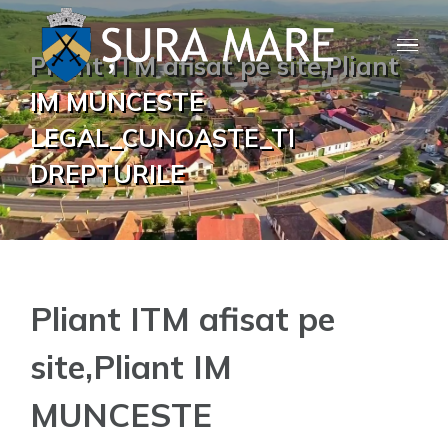
Skip
to
Pliant ITM afisat pe site,Pliant
content
IM MUNCESTE
LEGAL_CUNOASTE_TI
DREPTURILE
Pliant ITM afisat pe
site,Pliant IM
MUNCESTE