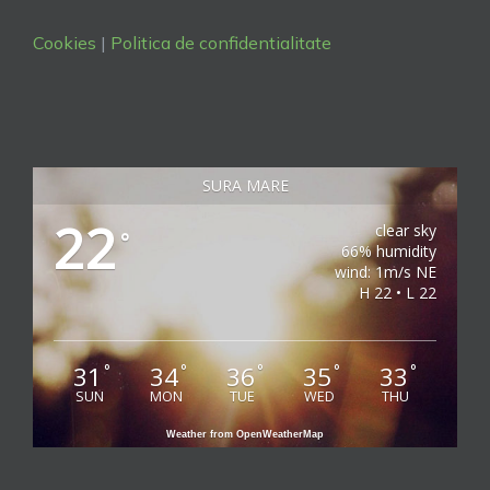
Cookies
|
Politica de confidentialitate
SURA MARE
22
clear sky
°
66% humidity
wind: 1m/s NE
H 22 • L 22
31
34
36
35
33
°
°
°
°
°
SUN
MON
TUE
WED
THU
Weather from OpenWeatherMap