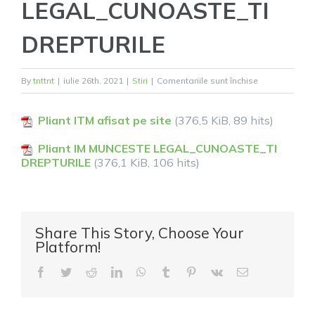
LEGAL_CUNOASTE_TI
DREPTURILE
pentru
By
tnttnt
|
iulie 26th, 2021
|
Stiri
|
Comentariile sunt închise
Pliant
ITM
Pliant ITM afisat pe site
(376,5 KiB, 89 hits)
afisat
Pliant IM MUNCESTE LEGAL_CUNOASTE_TI
pe
DREPTURILE
(376,1 KiB, 106 hits)
site,Pliant
IM
MUNCESTE
LEGAL_CUNO
Share This Story, Choose Your
DREPTURILE
Platform!
Facebook
Twitter
Reddit
LinkedIn
WhatsApp
Tumblr
Pinterest
Vk
E-
mail: