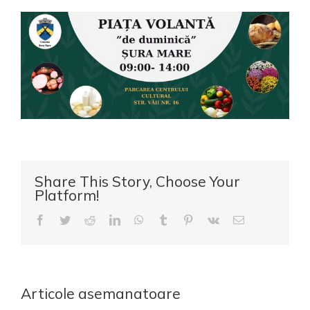
VOLANT
DE
DUMINIC
ȘURA
MARE
Share This Story, Choose Your
Platform!
Facebook
Twitter
Reddit
LinkedIn
WhatsApp
Tumblr
Pinterest
Vk
E-
mail:
Articole asemanatoare