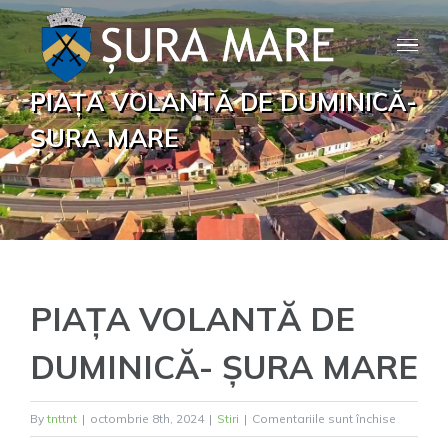
Skip
to
content
PIAȚA VOLANTĂ DE DUMINICĂ-
ȘURA MARE
PIAȚA VOLANTĂ DE
DUMINICĂ- ȘURA MARE
pentru
By
tnttnt
|
octombrie 8th, 2024
|
Stiri
|
Comentariile sunt închise
PIAȚA