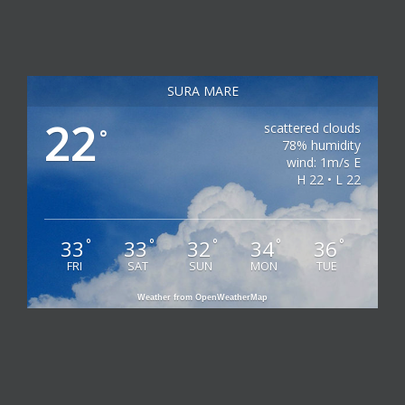
SURA MARE
22
scattered clouds
°
78% humidity
wind: 1m/s E
H 22 • L 22
33
33
32
34
36
°
°
°
°
°
FRI
SAT
SUN
MON
TUE
Weather from OpenWeatherMap