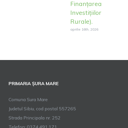
Finanțarea
Investițiilor
Rurale).
aprilie 16th, 2026
PRIMARIA ȘURA MARE
Comuna Sura Mare
Judetul Sibiu, cod postal 557265
Strada Principala nr. 252
Telefon: 0374.491.171