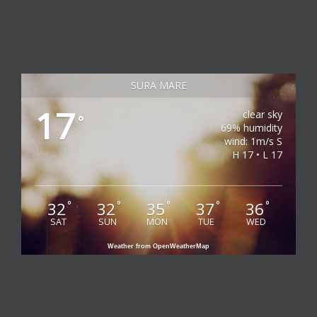
SURA MARE
17
clear sky
°
69% humidity
wind: 1m/s S
H 17 • L 17
32
32
35
37
36
°
°
°
°
°
SAT
SUN
MON
TUE
WED
Weather from OpenWeatherMap