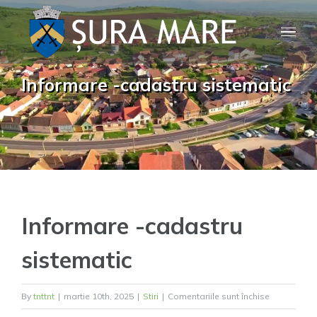
Skip
to
content
Informare -cadastru sistematic
Informare -cadastru
sistematic
pentru
By
tnttnt
|
martie 10th, 2025
|
Stiri
|
Comentariile sunt închise
Informare