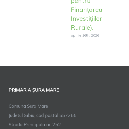
pentru
Finanțarea
Investițiilor
Rurale).
aprilie 16th, 2026
PRIMARIA ȘURA MARE
Comuna Sura Mare
Judetul Sibiu, cod postal 557265
Strada Principala nr. 252