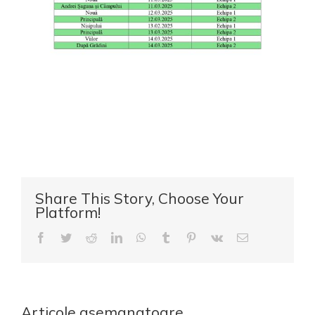
Share This Story, Choose Your
Platform!
Facebook
Twitter
Reddit
LinkedIn
WhatsApp
Tumblr
Pinterest
Vk
E-
mail:
Articole asemanatoare