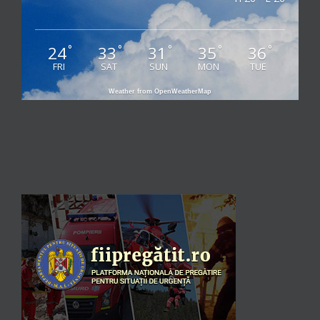
24
33
31
35
36
°
°
°
°
°
FRI
SAT
SUN
MON
TUE
Weather from OpenWeatherMap