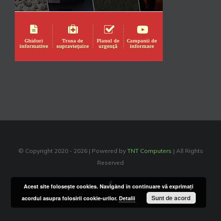
© Copyright 2020 -
2026 | Powered by
TNT Computers
| All Rights
Reserved
Facebook
Acest site foloseşte cookies. Navigând în continuare vă exprimaţi
Sunt de acord
acordul asupra folosirii cookie-urilor.
Detalii