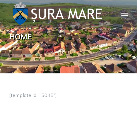
Skip
to
content
HOME
[template id=”5045″]