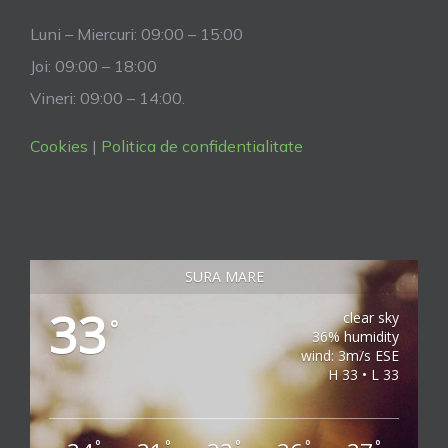
Luni – Miercuri: 09:00 – 15:00
Joi: 09:00 – 18:00
Vineri: 09:00 – 14:00.
Cookies
|
Politica de confidentialitate
SURA MARE
33
clear sky
°
36% humidity
wind: 3m/s ESE
H 33 • L 33
°
°
°
°
°