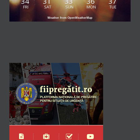
34
31
33
36
37
FRI
SAT
SUN
MON
TUE
Weather from OpenWeatherMap