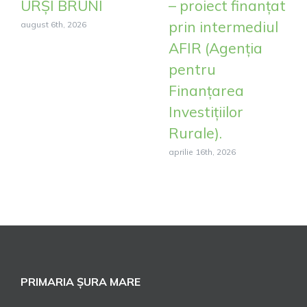
URȘI BRUNI
– proiect finanțat
prin intermediul
august 6th, 2026
AFIR (Agenția
pentru
Finanțarea
Investițiilor
Rurale).
aprilie 16th, 2026
PRIMARIA ȘURA MARE