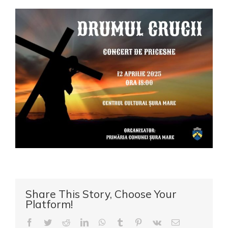
CRUCII-
12.04.2025
Share This Story, Choose Your
Platform!
Facebook
Twitter
Reddit
LinkedIn
WhatsApp
Tumblr
Pinterest
Vk
E-