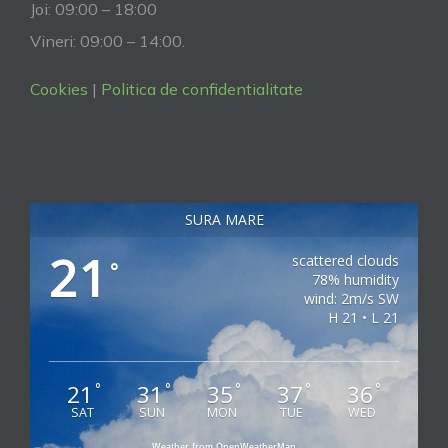
Joi: 09:00 – 18:00
Vineri: 09:00 – 14:00.
Cookies
|
Politica de confidentialitate
SURA MARE
21
scattered clouds
°
78% humidity
wind: 2m/s SW
H 21 • L 21
21
31
35
37
36
°
°
°
°
°
SAT
SUN
MON
TUE
WED
Weather from OpenWeatherMap