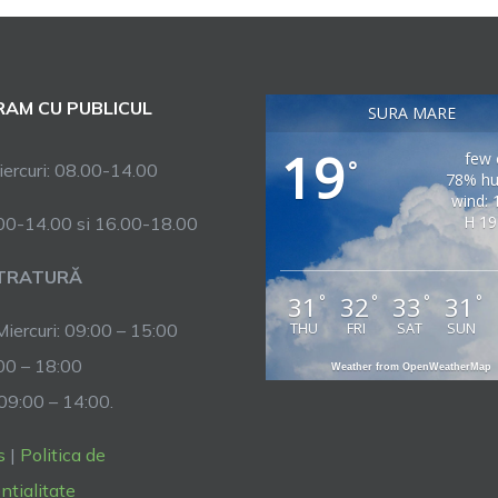
AM CU PUBLICUL
SURA MARE
19
few 
°
ercuri: 08.00-14.00
78% hu
wind: 
H 19
.00-14.00 si 16.00-18.00
TRATURĂ
31
32
33
31
°
°
°
°
THU
FRI
SAT
SUN
Miercuri: 09:00 – 15:00
:00 – 18:00
Weather from OpenWeatherMap
 09:00 – 14:00.
s
|
Politica de
ntialitate