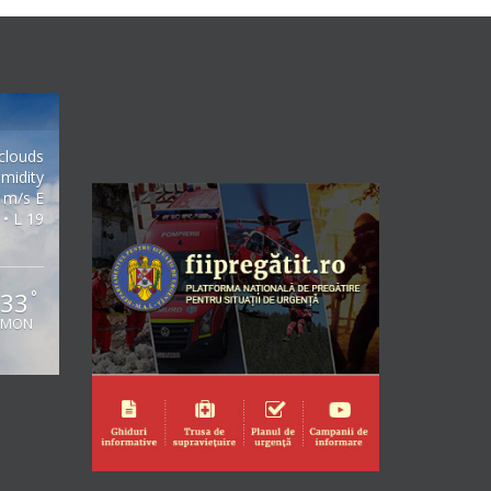
clouds
midity
1m/s E
 • L 19
33
°
MON