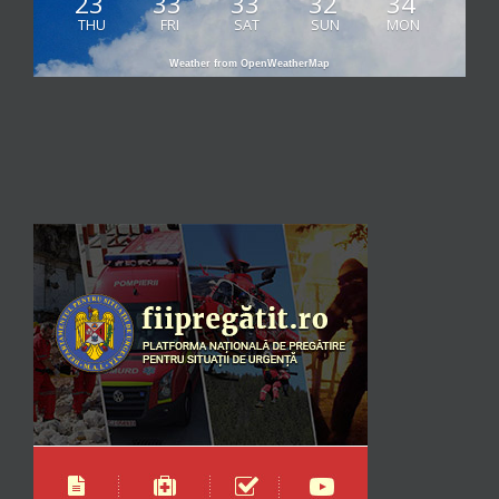
23
33
33
32
34
THU
FRI
SAT
SUN
MON
Weather from OpenWeatherMap