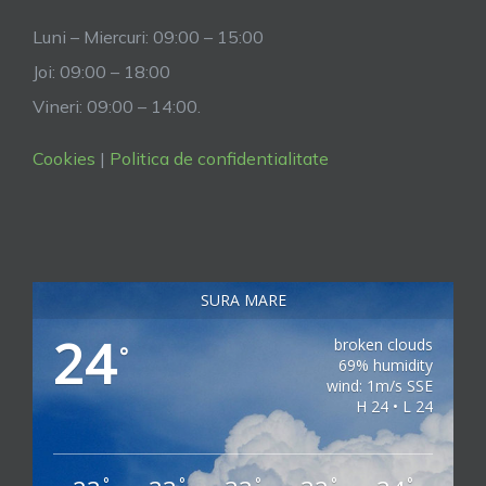
Luni – Miercuri: 09:00 – 15:00
Joi: 09:00 – 18:00
Vineri: 09:00 – 14:00.
Cookies
|
Politica de confidentialitate
SURA MARE
24
broken clouds
°
69% humidity
wind: 1m/s SSE
H 24 • L 24
°
°
°
°
°