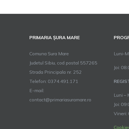
PRIMARIA ȘURA MARE
PROGR
Comuna Sura Mare
Luni-Mi
Judetul Sibiu, cod postal 557265
Joi: 08
Strada Principala nr. 252
Telefon: 0374.491.171
REGIS
E-mail:
Luni – 
contact@primariasuramare.ro
Joi: 09
Vineri:
Cookie