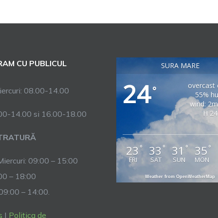
AM CU PUBLICUL
SURA MARE
24
overcast 
°
ercuri: 08.00-14.00
55% hu
wind: 2
H 24
.00-14.00 si 16.00-18.00
TRATURĂ
23
33
31
35
°
°
°
°
FRI
SAT
SUN
MON
Miercuri: 09:00 – 15:00
:00 – 18:00
Weather from OpenWeatherMap
 09:00 – 14:00.
s
|
Politica de