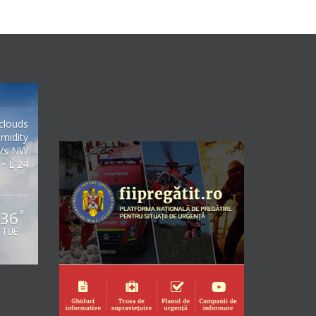
clouds
midity
m/s NW
 • L 24
36
°
TUE