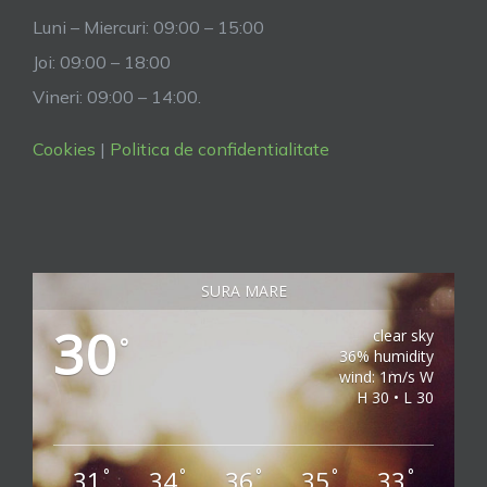
Luni – Miercuri: 09:00 – 15:00
Joi: 09:00 – 18:00
Vineri: 09:00 – 14:00.
Cookies
|
Politica de confidentialitate
SURA MARE
30
clear sky
°
36% humidity
wind: 1m/s W
H 30 • L 30
31
34
36
35
33
°
°
°
°
°