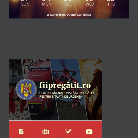
SUN
MON
TUE
WED
THU
Weather from OpenWeatherMap