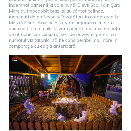
îndemnat oamenii la voie bună. Elevii Școlii din Șura
Mare au împodobit brazi și au cântat colinde,
îndrumați de profesori și învățători, in așteptarea lui
Moș Crăciun. Anul acesta, vom organiza cea de-a
doua ediție a târgului și vom pregăti mai multe spații
de atracție, concursuri și seri de poveste, pentru ca
numărul vizitatorilor să fie considerabil mai mare in
comparație cu ediția anterioară.