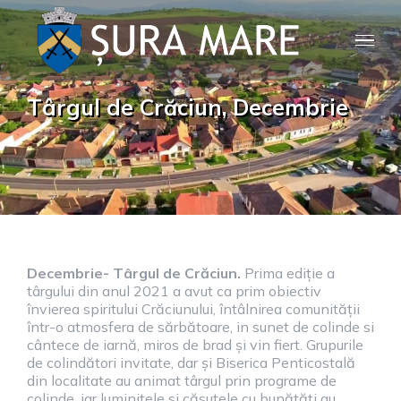
Skip
to
content
Târgul de Crăciun, Decembrie
Decembrie- Târgul de Crăciun.
Prima ediție a
târgului din anul 2021 a avut ca prim obiectiv
învierea spiritului Crăciunului, întâlnirea comunității
într-o atmosfera de sărbătoare, in sunet de colinde si
cântece de iarnă, miros de brad și vin fiert. Grupurile
de colindători invitate, dar și Biserica Penticostală
din localitate au animat târgul prin programe de
colinde, iar luminițele si căsuțele cu bunătăți au