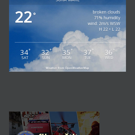
22
broken clouds
°
71% humidity
wind: 2m/s WSW
H 22 • L 22
34
32
35
37
36
°
°
°
°
°
SAT
SUN
MON
TUE
WED
Weather from OpenWeatherMap