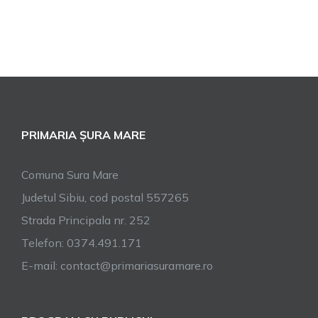
PRIMARIA ȘURA MARE
Comuna Sura Mare
Judetul Sibiu, cod postal 557265
Strada Principala nr. 252
Telefon: 0374.491.171
E-mail: contact@primariasuramare.ro