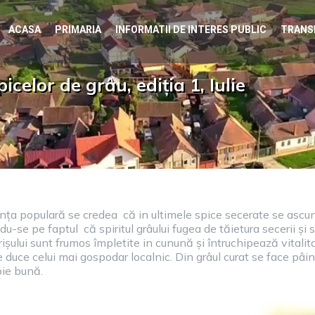
ACASA
PRIMARIA
INFORMATII DE INTERES PUBLIC
TRANS
celor de grâu, ediția 1, Iulie
nța populară se credea că in ultimele spice secerate se ascun
u-se pe faptul că spiritul grâului fugea de tăietura secerii și
ișului sunt frumos împletite in cunună și întruchipează vitali
uce celui mai gospodar localnic. Din grâul curat se face pâine
voie bună.