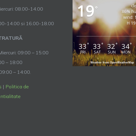
19
cl
°
ercuri: 08.00-14.00
86% hu
wind: 
H 19
.00-14.00 si 16.00-18.00
TRATURĂ
33
33
32
34
°
°
°
°
FRI
SAT
SUN
MON
Miercuri: 09:00 – 15:00
:00 – 18:00
Weather from OpenWeatherMap
 09:00 – 14:00.
s
|
Politica de
ntialitate