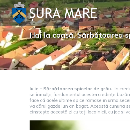
Skip
to
content
Hai la coasă. Sărbătoarea spi
Iulie – Sărbătoarea spicelor de grâu.
In credi
se înmulții, fundamentul acestei credințe bazând
face că acele ultime spice rămase in urma secer
va dărui gazdei un an bogat. Această cunună se d
cinstește această zi cu toți localnicii, cu joc si 