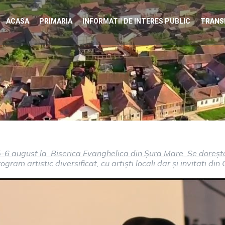
ACASA
PRIMARIA
INFORMATII DE INTERES PUBLIC
TRANS
-6 august la Biserica Evanghelica din Șura Mare. Se dorește 
gram artistic diversificat, cu artiști locali dar și invitati di