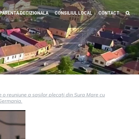
PARENTA DECIZIONALA
CONSILIUL LOCAL
CONTACT
o reuniune a sașilor plecați din Sura Mare cu
n Germania.