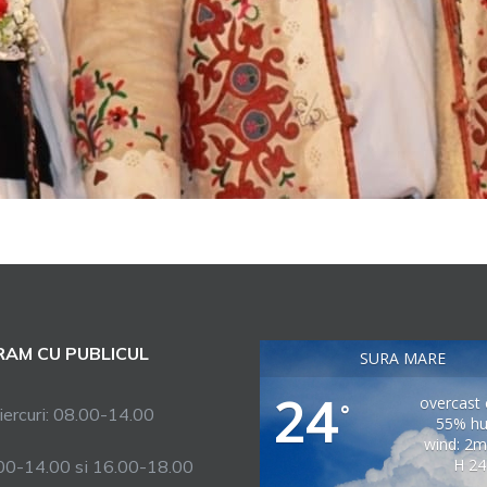
AM CU PUBLICUL
SURA MARE
24
overcast 
°
ercuri: 08.00-14.00
55% hu
wind: 2
H 24
.00-14.00 si 16.00-18.00