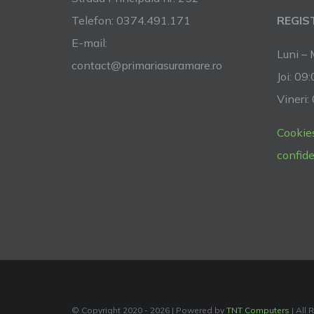
Telefon: 0374.491.171
REGIS
E-mail:
Luni – 
contact@primariasuramare.ro
Joi: 09
Vineri:
Cookie
confide
© Copyright 2020 -
2026 | Powered by
TNT Computers
| All 