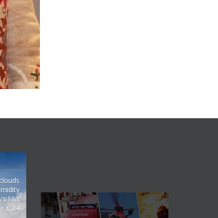
clouds
midity
m/s NW
 • L 24