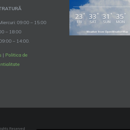
TRATURĂ
23
33
31
35
°
°
°
°
FRI
SAT
SUN
MON
Miercuri: 09:00 – 15:00
:00 – 18:00
Weather from OpenWeatherMap
 09:00 – 14:00.
s
|
Politica de
ntialitate
Rights Reserved