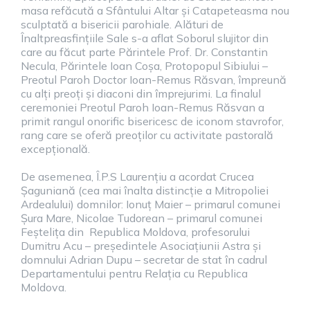
masa refăcută a Sfântului Altar și Catapeteasma nou
sculptată a bisericii parohiale. Alături de
Înaltpreasfințiile Sale s-a aflat Soborul slujitor din
care au făcut parte Părintele Prof. Dr. Constantin
Necula, Părintele Ioan Coșa, Protopopul Sibiului –
Preotul Paroh Doctor Ioan-Remus Răsvan, împreună
cu alți preoți și diaconi din împrejurimi. La finalul
ceremoniei Preotul Paroh Ioan-Remus Răsvan a
primit rangul onorific bisericesc de iconom stavrofor,
rang care se oferă preoților cu activitate pastorală
excepțională.
De asemenea, Î.P.S Laurențiu a acordat Crucea
Șaguniană (cea mai înalta distincție a Mitropoliei
Ardealului) domnilor: Ionuț Maier – primarul comunei
Șura Mare, Nicolae Tudorean – primarul comunei
Feștelița din Republica Moldova, profesorului
Dumitru Acu – președintele Asociațiunii Astra și
domnului Adrian Dupu – secretar de stat în cadrul
Departamentului pentru Relația cu Republica
Moldova.