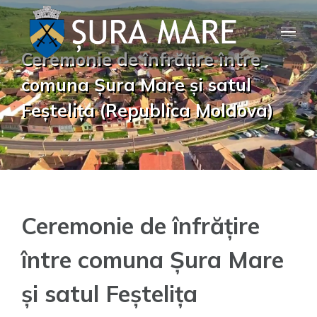
Skip
to
Ceremonie de înfrățire între
content
comuna Șura Mare și satul
Feștelița (Republica Moldova)
Ceremonie de înfrățire
între comuna Șura Mare
și satul Feștelița