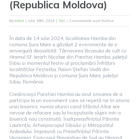
(Republica Moldova)
pentru
By
tnttnt
|
iulie 18th, 2024
|
Stiri
|
Comentariile sunt închise
Ceremonie
de
În data de 14 iulie 2024, localitatea Hamba din
înfrățire
comuna Șura Mare a găzduit 2 evenimente de o
anvergură deosebită: Târnosirea lăcasului de cult cu
între
Hramul Sf. Ierarh Nicolae din Parohia Hamba, județul
comuna
Sibiu si momentul festiv al proclamării Înfrățirii
Șura
localităților Feștelița, Raion Ștefan Vodă din
Mare
Republica Moldova și comuna Șura Mare, județul
și
Sibiu, România.
satul
Credincioșii Parohiei Hamba au avut onoarea de a
Feștelița
participa la un eveniment care se repetă rar în istoria
(Republica
unei bisericii, numai atunci cand Sfântul Altar are
Moldova)
nevoie de refacere sau la începuturile slujirii intr-o
biserică nou construită. Înaltpreasfințitul Părinte
Laurențiu, Arhiepiscopul Sibiului și Mitropolitul
Ardealului, împreună cu Preasfințitul Părinte
Veniamin, Episcopul Basarabiei de Sud au târnosit