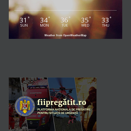
31
34
36
35
33
°
°
°
°
°
SUN
MON
TUE
WED
THU
Weather from OpenWeatherMap