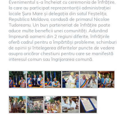
Evenimentul s-a încheiat cu ceremonia de înfrățire,
la care au participat reprezentanții administrației
locale Șura Mare și delegația din satul Feștelița,
Republica Moldova, condusă de primarul Nicolae
Tudoreanu. Un bun parteneriat de înfrățire poate
aduce multe beneficii unei comunități. Adunând
împreună oameni din 2 regiuni diferite, înfrățirile
oferă cadrul pentru a împărtăși probleme, schimburi
de opinii și întelegerea diferitelor puncte de vedere
asupra oricăror chestiuni pentru care se manifestă
interesul comun sau îngrijorarea comună.