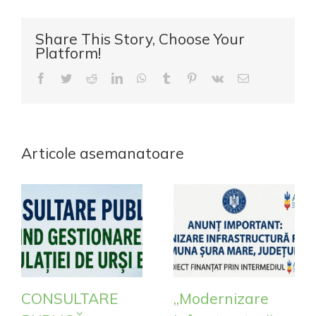
Share This Story, Choose Your
Platform!
Facebook
Twitter
Reddit
LinkedIn
WhatsApp
Tumblr
Pinterest
Vk
E-
mail:
Articole asemanatoare
CONSULTARE
„Modernizare