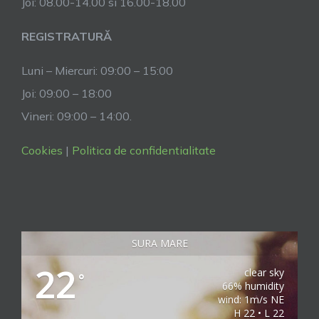
Joi: 08.00-14.00 si 16.00-18.00
REGISTRATURĂ
Luni – Miercuri: 09:00 – 15:00
Joi: 09:00 – 18:00
Vineri: 09:00 – 14:00.
Cookies
|
Politica de confidentialitate
SURA MARE
22
clear sky
°
66% humidity
wind: 1m/s NE
H 22 • L 22