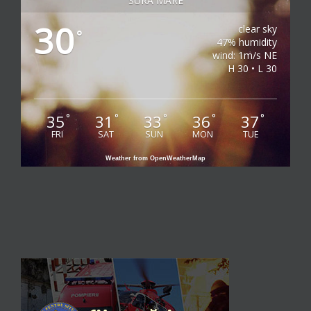
SURA MARE
30
clear sky
°
47% humidity
wind: 1m/s NE
H 30 • L 30
35
31
33
36
37
°
°
°
°
°
FRI
SAT
SUN
MON
TUE
Weather from OpenWeatherMap