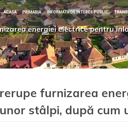
ACASA
PRIMARIA
INFORMATII DE INTERES PUBLIC
TRANS
izarea energiei electrice pentru înl
erupe furnizarea energi
 unor stâlpi, după cum
ntru