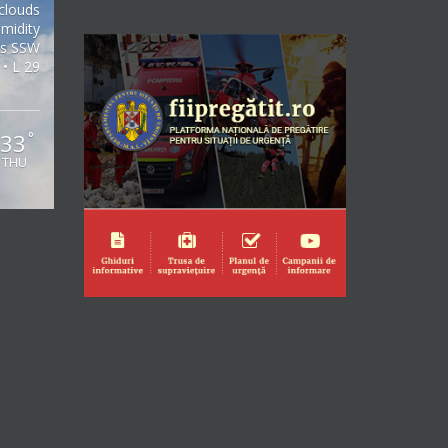
clouds
midity
/s SSW
 • L 29
33
°
THU