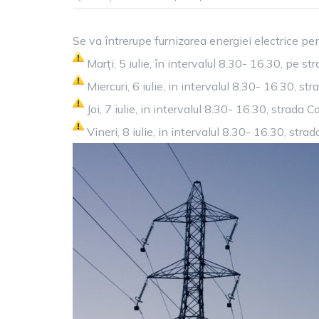
AN
Se
Se va întrerupe furnizarea energiei electrice pe
va
Marți, 5 iulie, în intervalul 8.30- 16.30, pe st
înt
fu
Miercuri, 6 iulie, in intervalul 8.30- 16.30, s
en
Joi, 7 iulie, in intervalul 8.30- 16.30, strada
ele
Vineri, 8 iulie, in intervalul 8.30- 16.30, strad
pe
înl
un
stâ
du
cu
ur