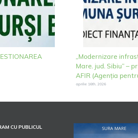
GESTIONAREA
„Modernizare infras
Mare. jud. Sibiu” – p
AFIR (Agenția pentru
aprilie 16th, 2026
AM CU PUBLICUL
SURA MARE