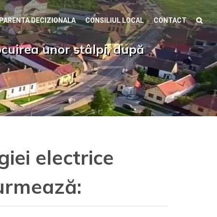
PARENTA DECIZIONALA
CONSILIUL LOCAL
CONTACT
ocuirea unor stâlpi, după
ei electrice
 urmează: