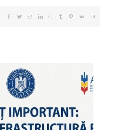
Facebook
Twitter
Reddit
LinkedIn
WhatsApp
Tumblr
Pinterest
Vk
E-
mail: