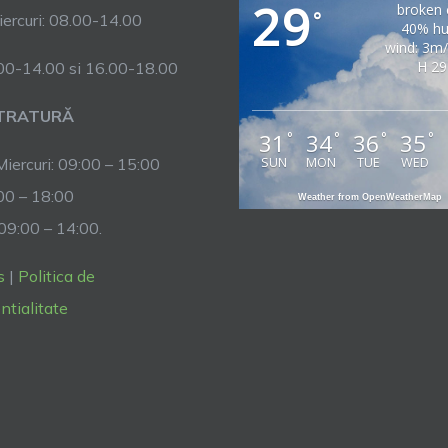
29
broken 
°
ercuri: 08.00-14.00
40% hu
wind: 3m
H 29
.00-14.00 si 16.00-18.00
TRATURĂ
31
34
36
35
°
°
°
°
SUN
MON
TUE
WED
Miercuri: 09:00 – 15:00
:00 – 18:00
Weather from OpenWeatherMap
 09:00 – 14:00.
s
|
Politica de
ntialitate