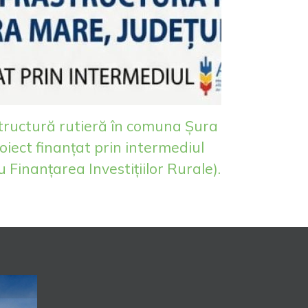
tructură rutieră în comuna Șura
roiect finanțat prin intermediul
 Finanțarea Investițiilor Rurale).