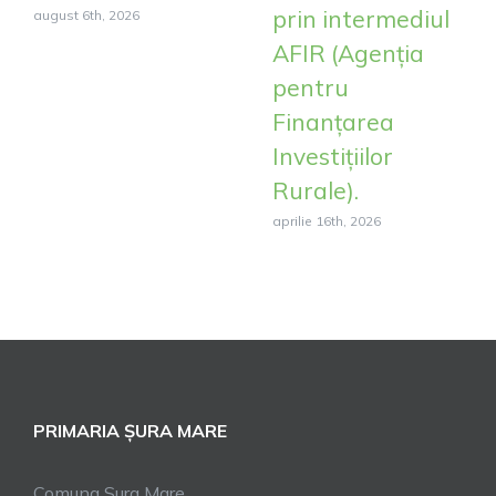
prin intermediul
august 6th, 2026
AFIR (Agenția
pentru
Finanțarea
Investițiilor
Rurale).
aprilie 16th, 2026
PRIMARIA ȘURA MARE
Comuna Sura Mare