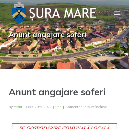
Skip
to
content
Anunt angajare soferi
Anunt angajare soferi
pentru
By
tnttnt
|
iunie 20th, 2022
|
Stiri
|
Comentariile sunt închise
Anunt
angajare
soferi