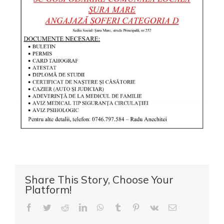
Share This Story, Choose Your
Platform!
Facebook
Twitter
Reddit
LinkedIn
WhatsApp
Tumblr
Pinterest
Vk
E-
mail: