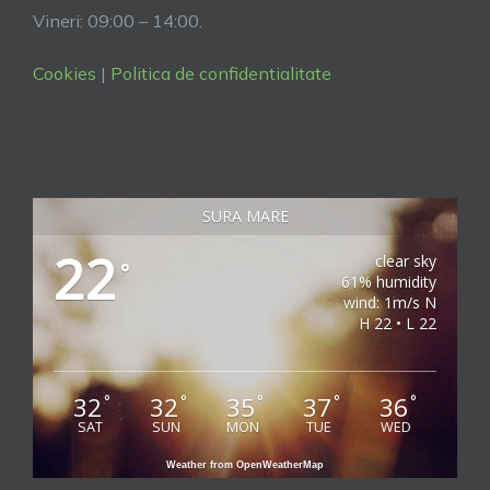
Vineri: 09:00 – 14:00.
Cookies
|
Politica de confidentialitate
SURA MARE
22
clear sky
°
61% humidity
wind: 1m/s N
H 22 • L 22
32
32
35
37
36
°
°
°
°
°
SAT
SUN
MON
TUE
WED
Weather from OpenWeatherMap